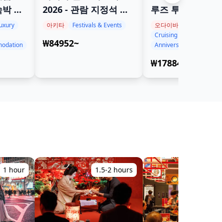
숙박 체
2026 - 관람 지정석 티
루즈 투어 – 레인
켓
브리지 뷰 소규모
uxury
아키타
Festivals & Events
오다이바
Cruising
₩84952~
odation
Anniversary
₩1788467~
1 hour
1.5-2 hours
3