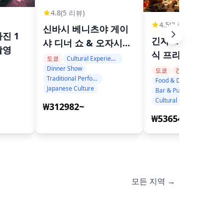
4.8
(5 리뷰)
4.5
(2 리뷰)
신바시 베니츠야 게이
진 1
긴자 & 신바시 현
샤 디너 쇼 & 오자시키
촬영
식 프라이빗 투어
아소비
도쿄
Cultural Experience
Dinner Show
도쿄
긴자, 츠키지, 니혼바시
Traditional Performance
Food & Drinks
Japanese Culture
Bar & Pub Tours
Cultural Experiences
₩312982~
₩53654~
모든 지역 →
교토
오키나와