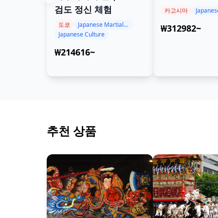
적인 지하 동굴
검도 정신 체험
카고시마
Japanes
리로 탐험하다
도쿄
Japanese Martial Arts Experience
₩312982~
Japanese Culture
₩214616~
추천 상품