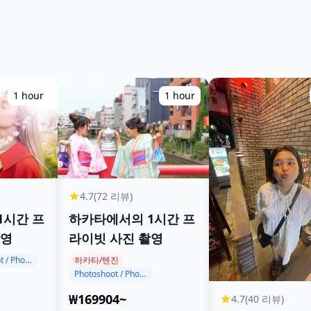
1 hour
1 hour
4.7
(72 리뷰)
하카타에서의 1시간 프
1시간 프
라이빗 사진 촬영
촬영
하카타/텐진
Photoshoot / Photo tour
Photoshoot / Photo tour
₩169904~
4.7
(40 리뷰)