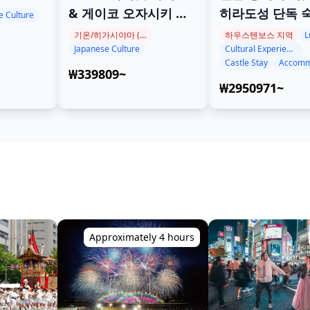
을 트롤
& 게이코 오자시키 체
히라도성 단독 
e Culture
험 – 일본 최고의 문화
험
기온/히가시야마 (기요미즈데라, 야사카 신사, 헤안 신궁)
하우스텐보스 지역
L
Japanese Culture
Cultural Experience
전통을 독점으로 경험
Castle Stay
Accomm
하다
₩339809~
₩2950971~
Approximately 4 hours