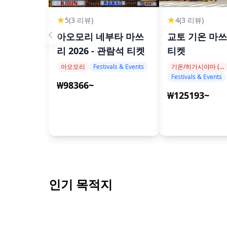
5
(3 리뷰)
4
(3 리뷰)
아오모리 네부타 마쓰
교토 기온 마쓰
리 2026 - 관람석 티켓
티켓
아오모리
Festivals & Events
기온/히가시야마 (기요미즈데라, 야사카 신사, 헤안 신궁)
Festivals & Events
₩98366~
₩125193~
인기 목적지
도쿄
오사
홋카이도
치바