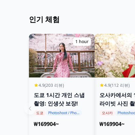
인기 체험
1 hour
4.9
(203 리뷰)
4.9
(112 리뷰)
도쿄 1시간 개인 스냅
오사카에서의 
촬영: 인생샷 보장!
라이빗 사진 
도쿄
Photoshoot / Photo tour
오사카
₩169904~
₩169904~