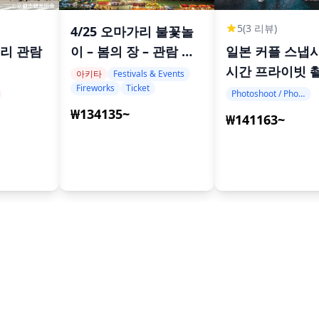
5
(3 리뷰)
4/25 오마가리 불꽃놀
일본 커플 스냅사
이 – 봄의 장 – 관람 티
리 관람
시간 프라이빗 
켓 + 영어 가이드
아키타
Festivals & Events
Fireworks
Ticket
Photoshoot / Photo tour
₩134135~
₩141163~
카
후쿠오카
나고야