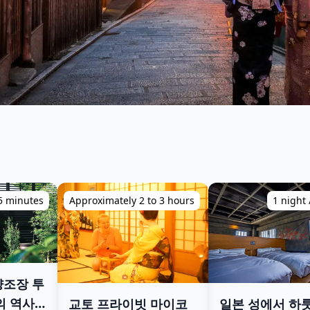
75 minutes
Approximately 2 to 3 hours
1 night 
양조장 투
의 역사
교토 프라이빗 마이코
일본 성에서 하룻