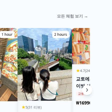
모든 체험 보기 →
1 hour
2 hours
4.7
(24 리뷰)
교토에서의 1시간
이빗 사진 촬영
교토
Photo
₩169904~
5
(31 리뷰)