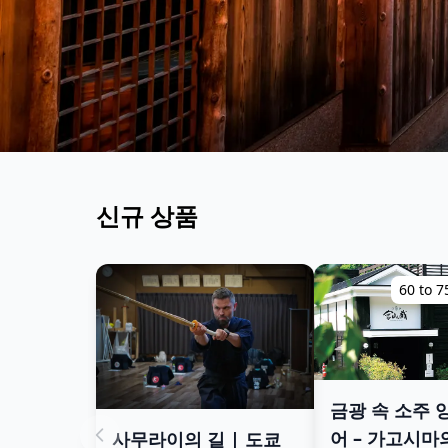
신규 상품
60 to 
금광 속 소주 
어 – 가고시마
사무라이의 길 | 도쿄