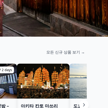
모든 신규 상품 보기 →
/ 2 days
60 m
밤 –
아키타 칸토 마쓰리
도쿄 베이 프라이