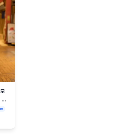
 모
 현
세션
on