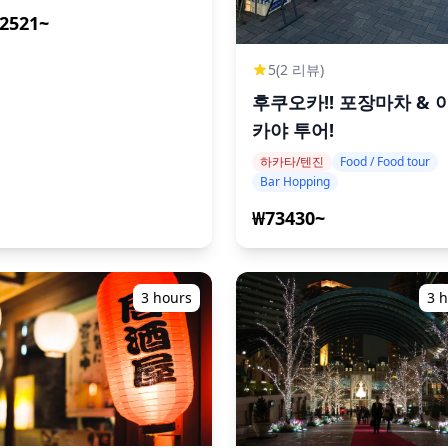
2521~
5
(2 리뷰)
후쿠오카!! 포장마차 & 
카야 투어!
하카타/텐진
Food / Food tour
Bar Hopping
₩73430~
3 hours
3 