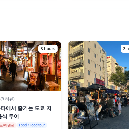
3 hours
2 
8
(9 리뷰)
타에서 즐기는 도쿄 저
음식 투어
노/야넨센
Food / Food tour