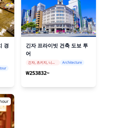
치 경
긴자 프라이빗 건축 도보 투
어
긴자, 츠키지, 니혼바시
Architecture
tour
₩253832~
 hour