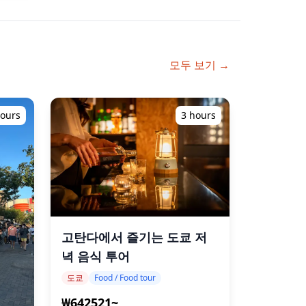
모두 보기 →
hours
3 hours
고탄다에서 즐기는 도쿄 저
녁 음식 투어
도쿄
Food / Food tour
₩642521~