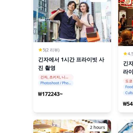
■시오도메 타워 (종료 지점)
시오도메 타워에서 투어를 마무리합니다
◆추가 정보
・대중교통 근처에 편리하게 위치
・휠체어 이용 불가; 이 투어의 일정에는 휠체어
5
(2 리뷰)
4.
소가 포함되어 있습니다.
긴자에서 1시간 프라이빗 사
긴자
・허리 문제가 있는 여행자에게는 권장하지 않
진 촬영
라이
・임산부 여행자에게는 권장하지 않습니다
긴자, 츠키지, 니혼바시
・심장 문제 또는 기타 심각한 의학적 상태가 
도쿄
Photoshoot / Photo tour
Food
・음식은 홀리데이 트래블에 속하지 않은 주방
₩172243~
식이 제한에 맞출 수 없음을 알려드립니다.
₩54
・비건 옵션은 제공되지 않습니다
・이 투어 활동은 최대 6명의 여행자로 제한됩
2 hours