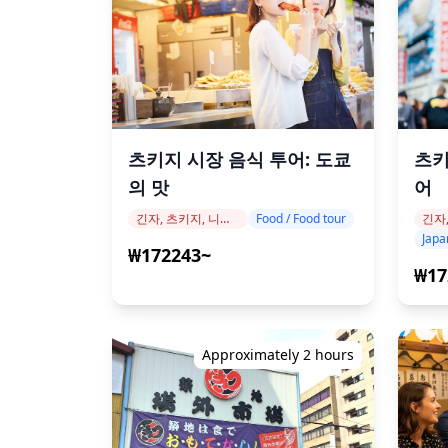
츠키지 시장 음식 투어: 도쿄
츠키
의 맛
어
긴자, 츠키지, 니혼바시
Food / Food tour
Japa
₩172243~
₩17
Approximately 2 hours