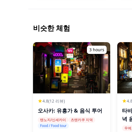
비슷한 체험
3 hours
4.8
(12 리뷰)
4.
오사카: 유흥가 & 음식 투어
타바
녁 
텐노지/신세카이
츠텐카쿠 지역
Food / Food tour
우에