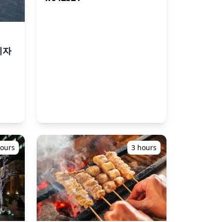
이자
hours
3 hours