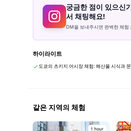
■츠키지역 (만남 장소)
궁금한 점이 있으신가요
츠키지역(도쿄 메트로 히비야선 H11) 1번 출
서 채팅해요!
DM을 보내주시면 완벽한 체험
・츠키지 어시장
시장 주변을 걸어다닙니다. 신선한 해산물 점심
■옛 츠키지 시장
하이라이트
시장에서 음식 시식
도쿄의 츠키지 어시장 체험: 해산물 시식과 
・츠키지 혼간지 사원
일본의 역사와 종교에 대해 배웁니다
・카레타 시오도메
도쿄의 멋진 도시 경관을 감상하세요
같은 지역의 체험
■츠키지 조가이 시장 (츠키지 외부 시장)
외부 시장을 탐험하고 현지 간식도 즐겨보세요!
1 hour