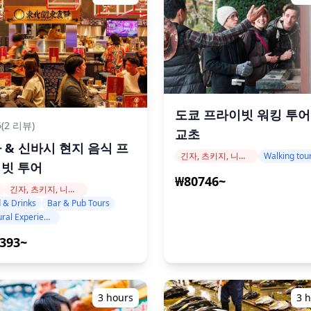
나 유모차로 접근할 수 없는 일부 장
도쿄 프라이빗 워킹 투어:
5
(2 리뷰)
교초
 & 신바시 현지 음식 프
습니다
긴자, 츠키지, 니혼바시
Walking tou
빗 투어
₩80746~
없어야 합니다
긴자, 츠키지, 니혼바시
 & Drinks
Bar & Pub Tours
에서 준비되므로 알레르기가 없거나
Cultural Experiences
393~
니다
3 hours
3 