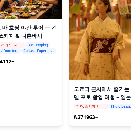
 바 호핑 야간 투어 — 긴
 쓰키지 & 니혼바시
긴자, 츠키지, 니혼바시
Bar Hopping
 / Food tour
Cultural Experience
4112~
도쿄역 근처에서 즐기는
델 포토 촬영 체험 – 일본
지 모델과의 프라이빗 
긴자, 츠키지, 니혼바시
Photo Sessi
₩271963~