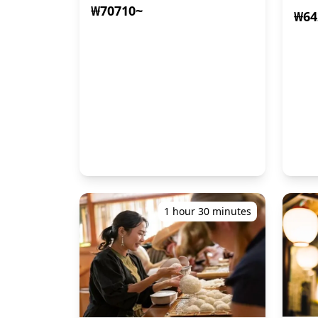
₩70710~
₩64
1 hour 30 minutes