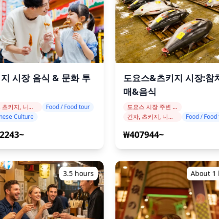
지 시장 음식 & 문화 투
도요스&츠키지 시장:참
매&음식
긴자, 츠키지, 니혼바시
Food / Food tour
도요스 시장 주변 지역
nese Culture
긴자, 츠키지, 니혼바시
Food / Food 
2243~
₩407944~
3.5 hours
About 1