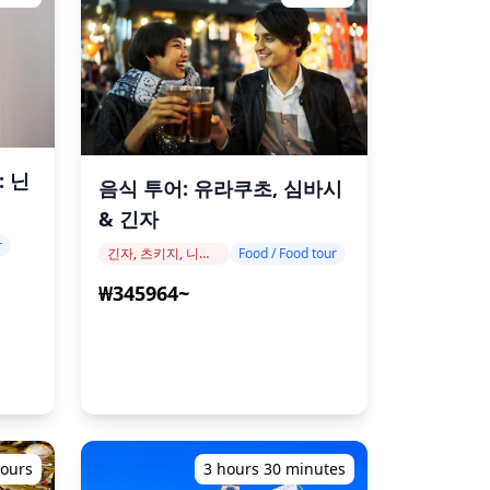
 닌
음식 투어: 유라쿠초, 심바시
& 긴자
r
긴자, 츠키지, 니혼바시
Food / Food tour
₩345964~
hours
3 hours 30 minutes